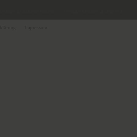
Anfrage Brautkleid kaufen
Anfrage Brautkleid abgeben
klärung
Impressum