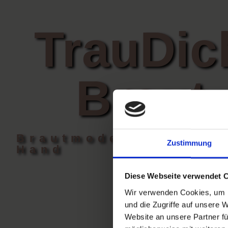
TrauDic
Braut
Brautmode aus zweit
Zustimmung
Hand
Diese Webseite verwendet 
Wir verwenden Cookies, um I
und die Zugriffe auf unsere 
Website an unsere Partner fü